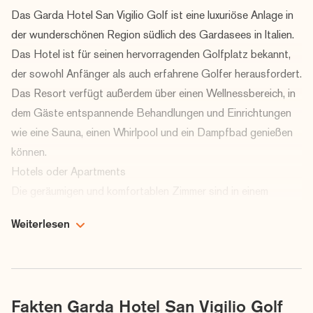
Das Garda Hotel San Vigilio Golf ist eine luxuriöse Anlage in
der wunderschönen Region südlich des Gardasees in Italien.
Das Hotel ist für seinen hervorragenden Golfplatz bekannt,
der sowohl Anfänger als auch erfahrene Golfer herausfordert.
Das Resort verfügt außerdem über einen Wellnessbereich, in
dem Gäste entspannende Behandlungen und Einrichtungen
wie eine Sauna, einen Whirlpool und ein Dampfbad genießen
können.
Hotels oder Apartments
Die geräumigen und komfortablen Zimmer sind in einem
eleganten, klassischen Stil eingerichtet und bieten alle
Weiterlesen
modernen Annehmlichkeiten für einen erholsamen Aufenthalt.
Hier gibt es auch sehr schöne Wohnungen, deren Küche in
gewohnt italienischer Manier etwas einfacher, aber für die
meisten Menschen völlig ausreichend ist.
Fakten Garda Hotel San Vigilio Golf
Das Garda Hotel San Vigilio Golf ist das perfekte Reiseziel