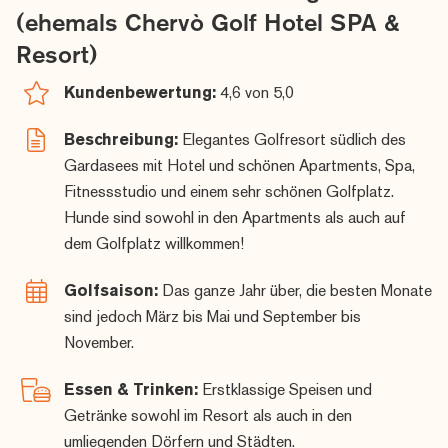
(ehemals Chervò Golf Hotel SPA &
für diejenigen, die einen luxuriösen Golfurlaub in einem der
schönsten Teile Italiens genießen möchten.
Resort)
Golf & Kultur
Kundenbewertung:
4,6 von 5,0
Wenn Sie im Garda Hotel San Vigilio Golf (übernachten,
können Sie die gewünschte Anzahl an Greenfees auf
Chervò
Beschreibung:
Elegantes Golfresort südlich des
GC San Viglio
sowie auf anderen Plätzen in der Umgebung
Gardasees mit Hotel und schönen Apartments, Spa,
wie dem angenehmen Il Paradiso, Verona und Klassikern wie
Fitnessstudio und einem sehr schönen Golfplatz.
Gardagolf
Hunde sind sowohl in den Apartments als auch auf
und
Arzaga
wählen.
dem Golfplatz willkommen!
Kulturell leben Sie in einer der reichsten Gegenden Italiens mit
einer Fülle an Kultur in den umliegenden Dörfern und Städten.
Golfsaison:
Das ganze Jahr über, die besten Monate
Warum nicht ein Tagesausflug nach Bergamo, Mailand, Verona
sind jedoch März bis Mai und September bis
oder Venedig?
November.
Von Desenzano del Garda-Sirminione (15 Minuten mit dem
Auto von Resort entfernt) fahren Schnellzüge direkt ins
Essen & Trinken:
Erstklassige Speisen und
Zentrum von Venedig (Venezia Santa Lucia).
Getränke sowohl im Resort als auch in den
Benvenuti in Italia e Garda Hotel San Vigilio Golf!
umliegenden Dörfern und Städten.