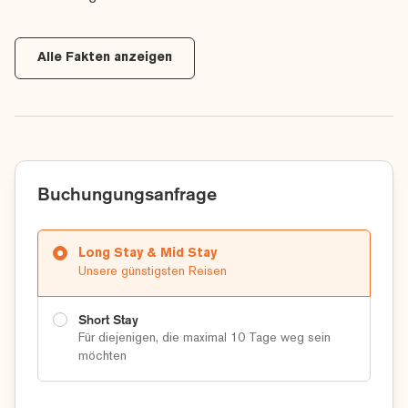
Klicken Sie einfach auf die nachstehenden Links, um mehr über
unsere Reiseziele zu erfahren, oder kontaktieren Sie uns
Alle Fakten anzeigen
unter
+49(0)721 5099 8750
oder
info@sunbirdie.com
.
Sie können auch hier auf der Website online
eine
Angebotsanfrage
stellen.
Lesen Sie mehr über
Golfreisen nach Italien
...
Lesen Sie mehr über
Long Stay Golfreisen nach Italien
...
Buchungungsanfrage
Lesen Sie mehr über
Golfreisen mit Sunbirdie
...
Lesen Sie mehr über
Long Stay Golfreisen
...
Long Stay & Mid Stay
Lesen Sie mehr über
Mid Stay Golfreisen
...
Unsere günstigsten Reisen
Lesen Sie mehr über
Short Stay Golfreisen
...
© Sunbirdie
Short Stay
Für diejenigen, die maximal 10 Tage weg sein
möchten