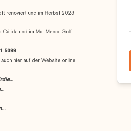
tt renoviert und im Herbst 2023
a Cálida und im Mar Menor Golf
1 5099
 auch hier auf der Website online
rdie
...
n
...
..
n
...