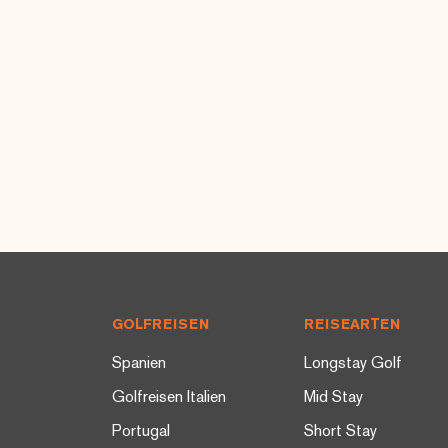
Footer
GOLFREISEN
REISEARTEN
Spanien
Longstay Golf
Golfreisen Italien
Mid Stay
Portugal
Short Stay