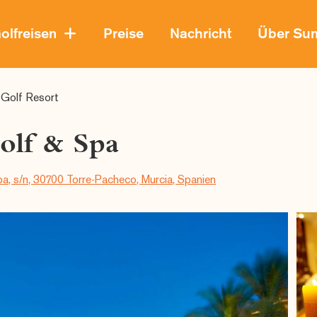
olfreisen
Preise
Nachricht
Über Su
Golf Resort
lf & Spa
a, s/n, 30700 Torre-Pacheco, Murcia, Spanien