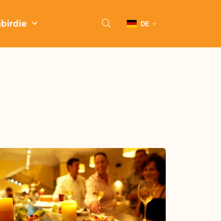
nbirdie
DE