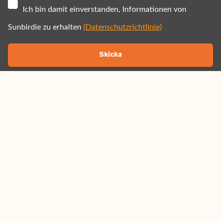
Ich bin damit einverstanden, Informationen von
Sunbirdie zu erhalten
(Datenschutzrichtlinie)
Skicka
Rufen Sie uns gerne an
+49 721 50998750