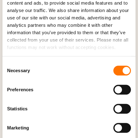
Ab €295
content and ads, to provide social media features and to
analyse our traffic. We also share information about your
5 Nächte: € 475 pro Person
use of our site with our social media, advertising and
7 Nächte: € 415 pro Person
analytics partners who may combine it with other
Preis pro Person bei Unterbringung im Doppelzimmer
inkl. täglichem Frühstück, 1 Willkommens-Abendessen mit
information that you’ve provided to them or that they’ve
einem Glas Wein, Ermäßigungen in den Bars und
collected from your use of their services. Please note all
Restaurants des Resorts und Mitgliederpreisen in „The
functions may not work without accepting cookies.
Golf Bar & Restaurant“ im Clubhaus und Mitgliedschaft
im Club Sunbirdie, inklusive Stornoschutz und Kaufoption
für Golf, Golfwagen und mehr, sobald Sie die Reise
Consent
bestätigt haben.Preisbeispiel Greenfee: 75/95 €
Necessary
Selection
(werktags/am Wochenende) pro Person und Runde,
gültig im Parco de’ Medici.
Kontaktieren Sie uns gerne für weitere Informationen und
Preferences
Buchungen unter
+49(0)721 5099 8750
oder
info@sunbirdie.com
Mehr lesen
Statistics
Marketing
Stellen Sie Ihre Buchungsanfrage